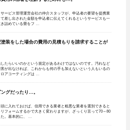
りサービス管理運営会社の仲介スタッフが、申込者の要望を提携業
して差し出された金額を申込者に伝えてくれるというサービスも一
き詰めている畳をフ …
壁塗装をした場合の費用の見積もりを請求することが
施したらいいのかという規定があるわけではないのです。汚れなど
損害が出なければ、これからも何の手も加えないという人もいるの
ロアコーティングは …
ビングだったり…。
を頭に入れておけば、信用できる業者と粗悪な業者を選別できると
リフォームするかで大きく変わりますが、ざっくり言って70～80
た。基本的に、 …