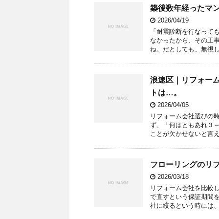
築後数年経ったマ
2026/04/19
「耐震診断を行なって
なかったから、その工
ね。だとしても、無視し
浪速区｜リフォー
トは…。
2026/04/05
リフォーム会社選びの
ず、「何はともあれ３
ことが欠かせないと言え
フローリングのリ
2026/03/18
リフォーム会社を比較
で直すという保証期間
社に絞るという時には、