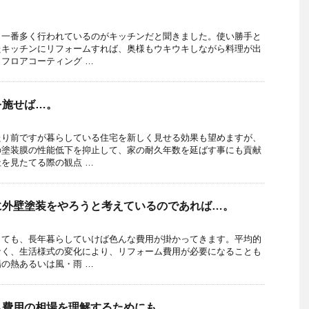
、一番多く行われているのがキッチンだと聞きました。使い勝手と
たキッチンにリフォームすれば、奥様もウキウキしながら料理が出
フロアコーティング …
を施せば…。
たり前ですが暮らしている住宅を新しく見せる効果も望めますが、
の塗装膜の性能低下を抑止して、家の耐久年数を延ばす事にも貢献
を見たてる際の観点 …
に外壁塗装をやろうと考えているのであれば…。
っても、長年暮らしていけば色んな費用が掛かってきます。平均的
なく、生活様式の変化により、リフォーム費用が必要になることも
の熱あるいは風・雨 …
ム費用の相場を理解するためにも…。