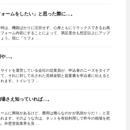
フォームをしたい」と思った際に…。
う時は、機能ばかりに注目せず、心身ともにリラックスできるお風
リフォーム内容にすることによって、満足度合も想定以上にアップ
ょう。現に「リフォ …
間や…。
りサイトを運営している会社の従業員が、申込者のニーズをタイア
して、それに対して出された見積金額と提案書を申込者に伝えると
れます。トイレリフ …
相場さえ知っていれば…。
ォームに興味があるけど、費用は幾らなのかが気掛かりだ！」と言
われます。そのような方は、ネットを有効利用して昨今の相場を把
。外壁塗装業界を見 …