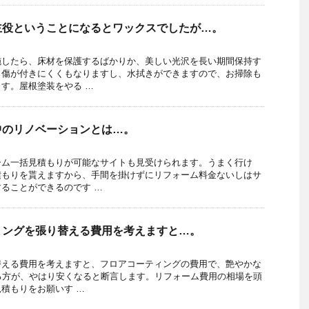
主役ということになるとワックスでしたが…。
施したら、床材を保護するばかりか、美しい光沢を長い期間保持す
。傷が付きにくくもなりますし、水拭きができますので、お掃除も
す。屋根塗装をやる …
中のリノベーションとは…。
ーム一括見積もりが可能なサイトも見受けられます。うまく行け
積もりを貰えますから、手間を掛けずにリフォーム料金ないしはサ
ることができるのです …
リングを張り替える費用を考えますと…。
替える費用を考えますと、フロアコーティングの費用で、艶やかな
る方が、やはり安くなると断言します。リフォーム費用の相場を頭
積もりをお願いす …